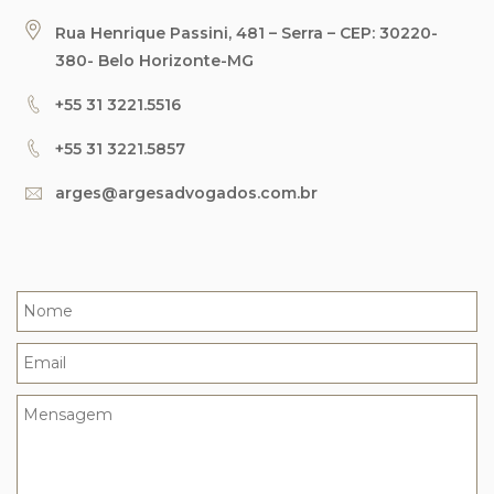
Rua Henrique Passini, 481 – Serra – CEP: 30220-
380- Belo Horizonte-MG
+55 31 3221.5516
+55 31 3221.5857
arges@argesadvogados.com.br